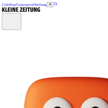
Club
Shop
Trauerportal
Werbung