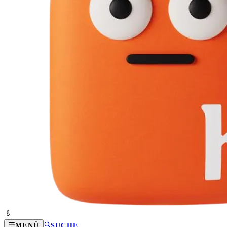
MENÜ
SUCHE