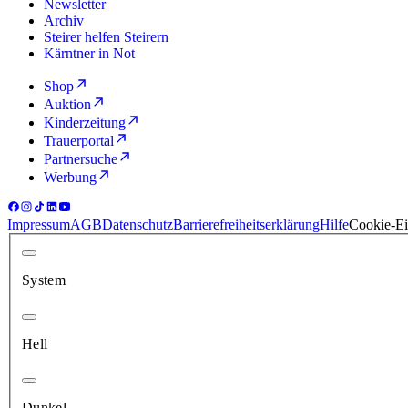
Newsletter
Archiv
Steirer helfen Steirern
Kärntner in Not
Shop
Auktion
Kinderzeitung
Trauerportal
Partnersuche
Werbung
Impressum
AGB
Datenschutz
Barrierefreiheitserklärung
Hilfe
Cookie-Ei
System
Hell
Dunkel