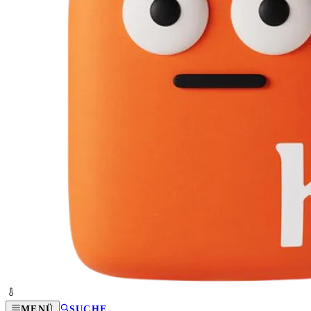
MENÜ
SUCHE