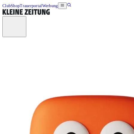
Club
Shop
Trauerportal
Werbung