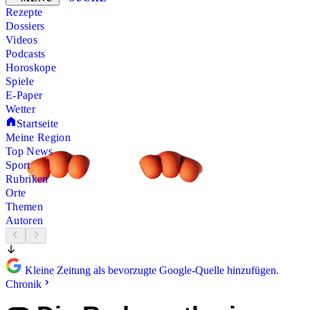
Rezepte
Dossiers
Videos
Podcasts
Horoskope
Spiele
E-Paper
Wetter
Startseite
Meine Region
Top News
Sport
Rubriken
Orte
Themen
Autoren
Kleine Zeitung als bevorzugte Google-Quelle hinzufügen.
Chronik