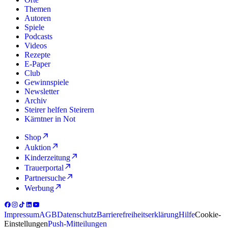
Themen
Autoren
Spiele
Podcasts
Videos
Rezepte
E-Paper
Club
Gewinnspiele
Newsletter
Archiv
Steirer helfen Steirern
Kärntner in Not
Shop
Auktion
Kinderzeitung
Trauerportal
Partnersuche
Werbung
Impressum
AGB
Datenschutz
Barrierefreiheitserklärung
Hilfe
Cookie-
Einstellungen
Push-Mitteilungen