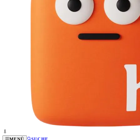
MENÜ
SUCHE