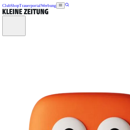
Club
Shop
Trauerportal
Werbung