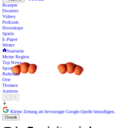
Rezepte
Dossiers
Videos
Podcasts
Horoskope
Spiele
E-Paper
Wetter
Startseite
Meine Region
Top News
Sport
Rubriken
Orte
Themen
Autoren
Kleine Zeitung als bevorzugte Google-Quelle hinzufügen.
Chronik