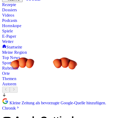
Rezepte
Dossiers
Videos
Podcasts
Horoskope
Spiele
E-Paper
Wetter
Startseite
Meine Region
Top News
Sport
Rubriken
Orte
Themen
Autoren
Kleine Zeitung als bevorzugte Google-Quelle hinzufügen.
Chronik