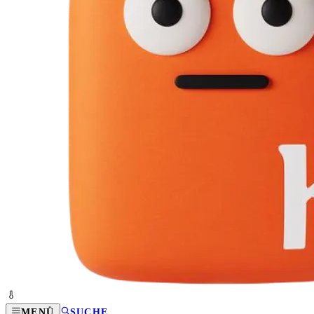
MENÜ
SUCHE