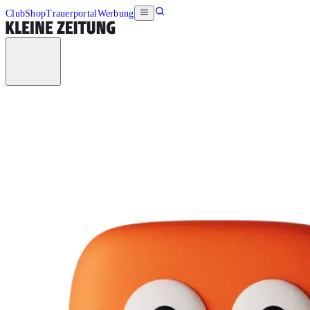
Club
Shop
Trauerportal
Werbung