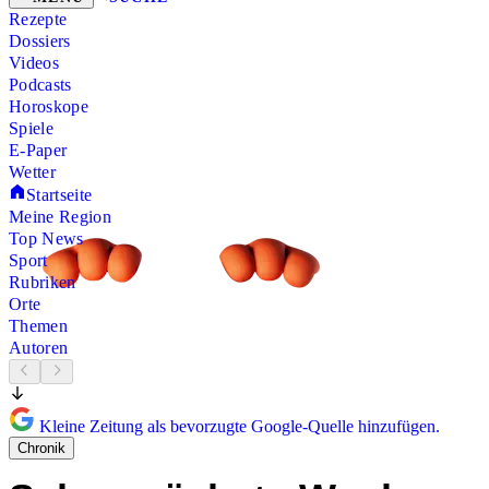
Rezepte
Dossiers
Videos
Podcasts
Horoskope
Spiele
E-Paper
Wetter
Startseite
Meine Region
Top News
Sport
Rubriken
Orte
Themen
Autoren
Kleine Zeitung als bevorzugte Google-Quelle hinzufügen.
Chronik