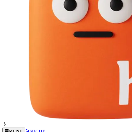
MENÜ
SUCHE