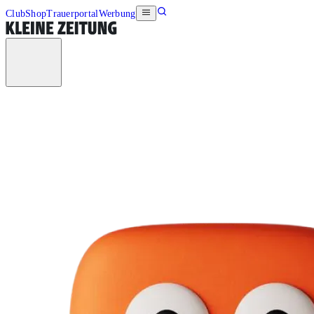
Club
Shop
Trauerportal
Werbung