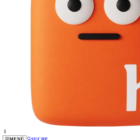
MENÜ
SUCHE