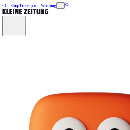
Club
Shop
Trauerportal
Werbung