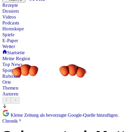
Rezepte
Dossiers
Videos
Podcasts
Horoskope
Spiele
E-Paper
Wetter
Startseite
Meine Region
Top News
Sport
Rubriken
Orte
Themen
Autoren
Kleine Zeitung als bevorzugte Google-Quelle hinzufügen.
Chronik