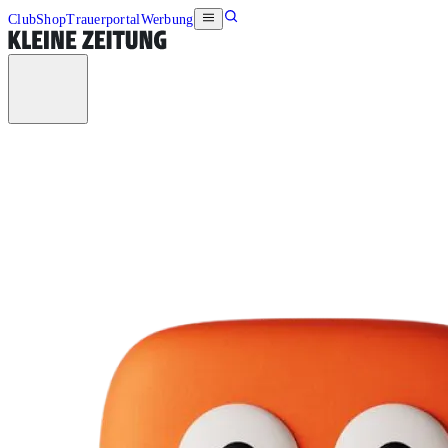
Club
Shop
Trauerportal
Werbung