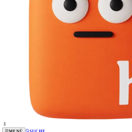
MENÜ
SUCHE