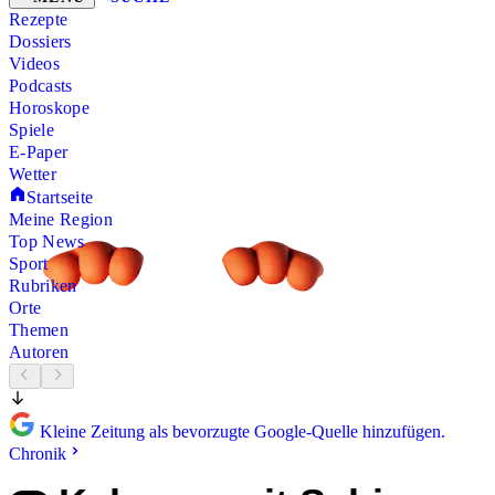
Rezepte
Dossiers
Videos
Podcasts
Horoskope
Spiele
E-Paper
Wetter
Startseite
Meine Region
Top News
Sport
Rubriken
Orte
Themen
Autoren
Kleine Zeitung als bevorzugte Google-Quelle hinzufügen.
Chronik