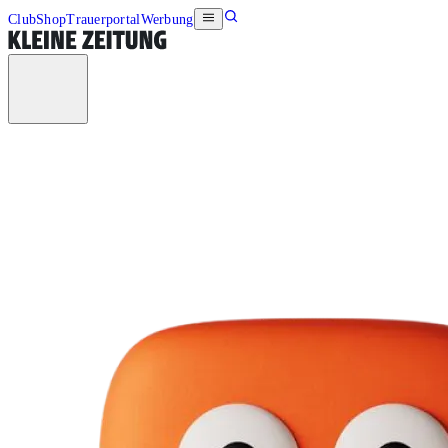
Club
Shop
Trauerportal
Werbung