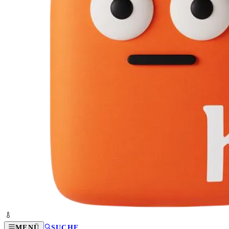
MENÜ
SUCHE