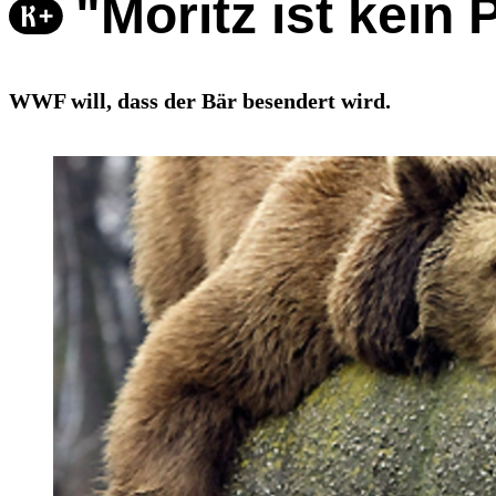
"Moritz ist kein
WWF will, dass der Bär besendert wird.