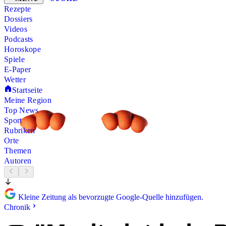
Rezepte
Dossiers
Videos
Podcasts
Horoskope
Spiele
E-Paper
Wetter
Startseite
Meine Region
Top News
Sport
Rubriken
Orte
Themen
Autoren
Kleine Zeitung als bevorzugte Google-Quelle hinzufügen.
Chronik