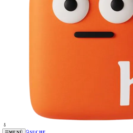
MENÜ
SUCHE