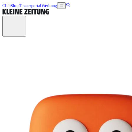
Club
Shop
Trauerportal
Werbung