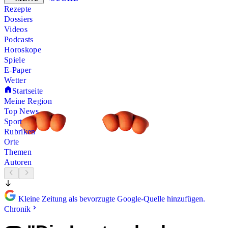
Rezepte
Dossiers
Videos
Podcasts
Horoskope
Spiele
E-Paper
Wetter
Startseite
Meine Region
Top News
Sport
Rubriken
Orte
Themen
Autoren
Kleine Zeitung als bevorzugte Google-Quelle hinzufügen.
Chronik