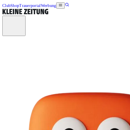
Club
Shop
Trauerportal
Werbung