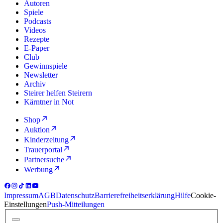
Autoren
Spiele
Podcasts
Videos
Rezepte
E-Paper
Club
Gewinnspiele
Newsletter
Archiv
Steirer helfen Steirern
Kärntner in Not
Shop
Auktion
Kinderzeitung
Trauerportal
Partnersuche
Werbung
Impressum
AGB
Datenschutz
Barrierefreiheitserklärung
Hilfe
Cookie-
Einstellungen
Push-Mitteilungen