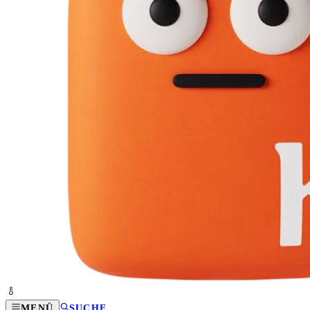
MENÜ
SUCHE