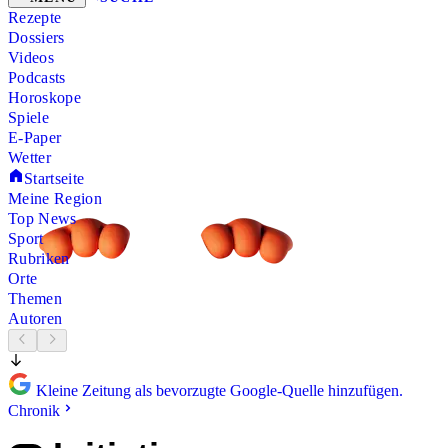
Rezepte
Dossiers
Videos
Podcasts
Horoskope
Spiele
E-Paper
Wetter
Startseite
Meine Region
Top News
Sport
Rubriken
Orte
Themen
Autoren
Kleine Zeitung als bevorzugte Google-Quelle hinzufügen.
Chronik