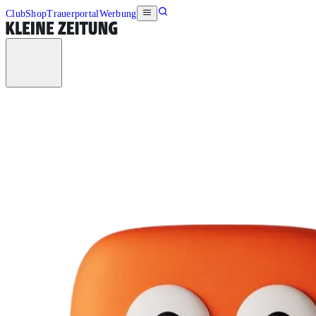
Club
Shop
Trauerportal
Werbung