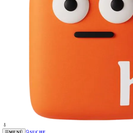
MENÜ
SUCHE