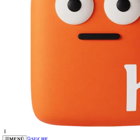
MENÜ
SUCHE