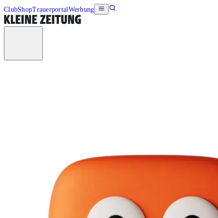
Club
Shop
Trauerportal
Werbung