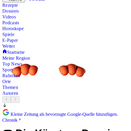
Rezepte
Dossiers
Videos
Podcasts
Horoskope
Spiele
E-Paper
Wetter
Startseite
Meine Region
Top News
Sport
Rubriken
Orte
Themen
Autoren
Kleine Zeitung als bevorzugte Google-Quelle hinzufügen.
Chronik