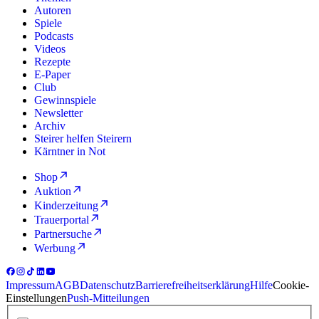
Autoren
Spiele
Podcasts
Videos
Rezepte
E-Paper
Club
Gewinnspiele
Newsletter
Archiv
Steirer helfen Steirern
Kärntner in Not
Shop
Auktion
Kinderzeitung
Trauerportal
Partnersuche
Werbung
Impressum
AGB
Datenschutz
Barrierefreiheitserklärung
Hilfe
Cookie-
Einstellungen
Push-Mitteilungen