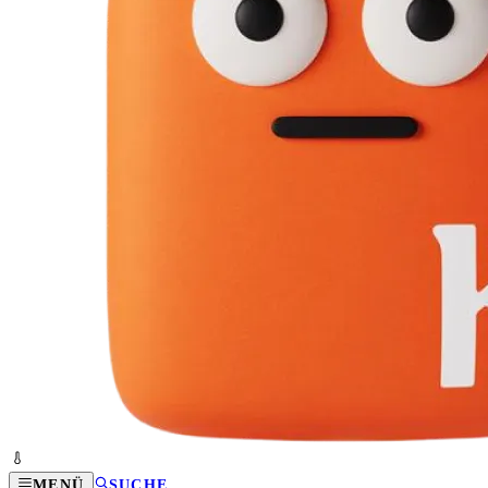
MENÜ
SUCHE