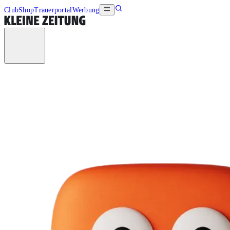
Club
Shop
Trauerportal
Werbung