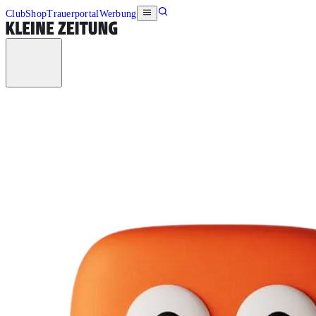
Club
Shop
Trauerportal
Werbung