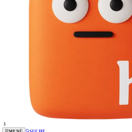
MENÜ
SUCHE