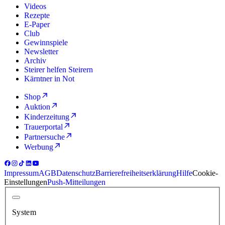
Videos
Rezepte
E-Paper
Club
Gewinnspiele
Newsletter
Archiv
Steirer helfen Steirern
Kärntner in Not
Shop
Auktion
Kinderzeitung
Trauerportal
Partnersuche
Werbung
Impressum
AGB
Datenschutz
Barrierefreiheitserklärung
Hilfe
Cookie-
Einstellungen
Push-Mitteilungen
System