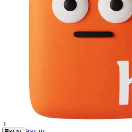
MENÜ
SUCHE