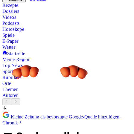
Rezepte
Dossiers
Videos
Podcasts
Horoskope
Spiele
E-Paper
Wetter
Startseite
Meine Region
Top News
Sport
Rubriken
Orte
Themen
Autoren
Kleine Zeitung als bevorzugte Google-Quelle hinzufügen.
Chronik