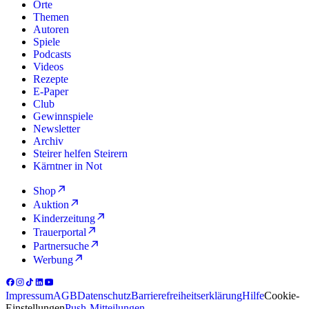
Orte
Themen
Autoren
Spiele
Podcasts
Videos
Rezepte
E-Paper
Club
Gewinnspiele
Newsletter
Archiv
Steirer helfen Steirern
Kärntner in Not
Shop
Auktion
Kinderzeitung
Trauerportal
Partnersuche
Werbung
Impressum
AGB
Datenschutz
Barrierefreiheitserklärung
Hilfe
Cookie-
Einstellungen
Push-Mitteilungen