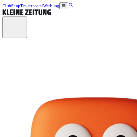
Club
Shop
Trauerportal
Werbung