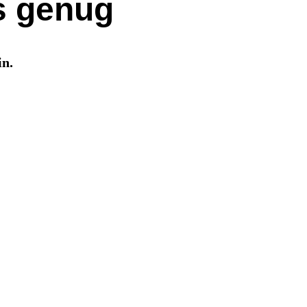
s genug
in.