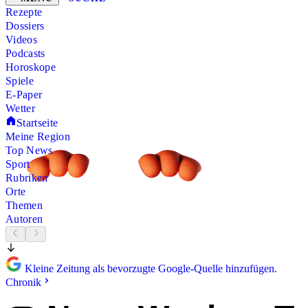
Rezepte
Dossiers
Videos
Podcasts
Horoskope
Spiele
E-Paper
Wetter
Startseite
Meine Region
Top News
Sport
Rubriken
Orte
Themen
Autoren
Kleine Zeitung als bevorzugte Google-Quelle hinzufügen.
Chronik