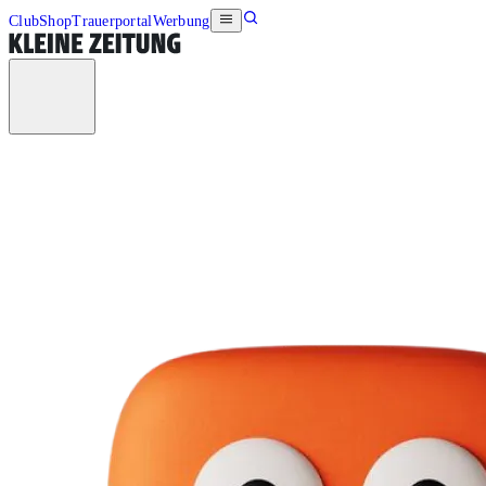
Club
Shop
Trauerportal
Werbung