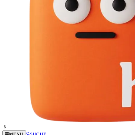
MENÜ
SUCHE