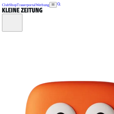
Club
Shop
Trauerportal
Werbung