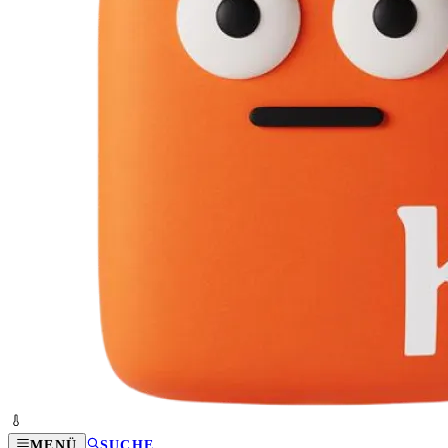
MENÜ
SUCHE