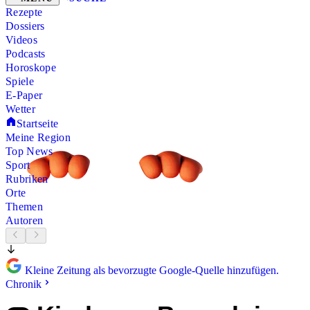
Rezepte
Dossiers
Videos
Podcasts
Horoskope
Spiele
E-Paper
Wetter
Startseite
Meine Region
Top News
Sport
Rubriken
Orte
Themen
Autoren
Kleine Zeitung als bevorzugte Google-Quelle hinzufügen.
Chronik