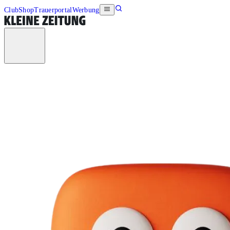
Club
Shop
Trauerportal
Werbung