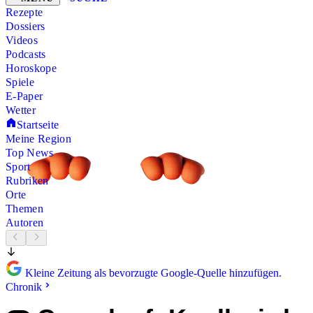
Rezepte
Dossiers
Videos
Podcasts
Horoskope
Spiele
E-Paper
Wetter
Startseite
Meine Region
Top News
Sport
Rubriken
Orte
Themen
Autoren
Kleine Zeitung als bevorzugte Google-Quelle hinzufügen.
Chronik