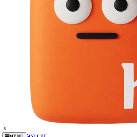
MENÜ
SUCHE