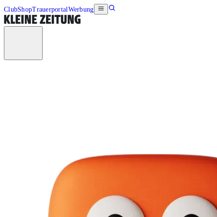
Club
Shop
Trauerportal
Werbung