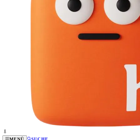
MENÜ
SUCHE