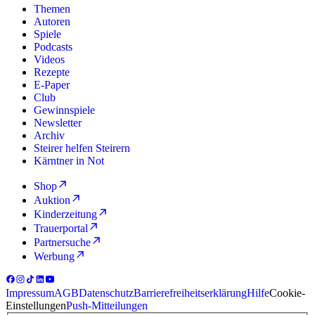
Themen
Autoren
Spiele
Podcasts
Videos
Rezepte
E-Paper
Club
Gewinnspiele
Newsletter
Archiv
Steirer helfen Steirern
Kärntner in Not
Shop
Auktion
Kinderzeitung
Trauerportal
Partnersuche
Werbung
Impressum
AGB
Datenschutz
Barrierefreiheitserklärung
Hilfe
Cookie-
Einstellungen
Push-Mitteilungen