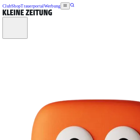
Club
Shop
Trauerportal
Werbung