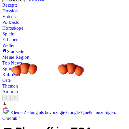
Rezepte
Dossiers
Videos
Podcasts
Horoskope
Spiele
E-Paper
Wetter
Startseite
Meine Region
Top News
Sport
Rubriken
Orte
Themen
Autoren
Kleine Zeitung als bevorzugte Google-Quelle hinzufügen.
Chronik