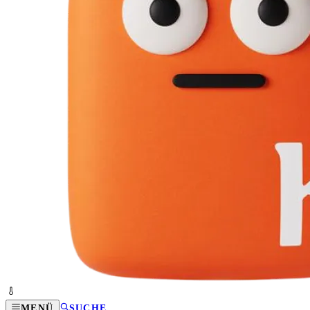
MENÜ
SUCHE