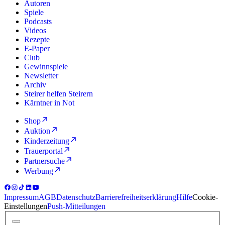
Autoren
Spiele
Podcasts
Videos
Rezepte
E-Paper
Club
Gewinnspiele
Newsletter
Archiv
Steirer helfen Steirern
Kärntner in Not
Shop
Auktion
Kinderzeitung
Trauerportal
Partnersuche
Werbung
Impressum
AGB
Datenschutz
Barrierefreiheitserklärung
Hilfe
Cookie-
Einstellungen
Push-Mitteilungen