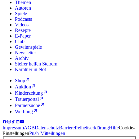
Themen
Autoren
Spiele
Podcasts
Videos
Rezepte
E-Paper
Club
Gewinnspiele
Newsletter
Archiv
Steirer helfen Steirern
Kärntner in Not
Shop
Auktion
Kinderzeitung
Trauerportal
Partnersuche
Werbung
Impressum
AGB
Datenschutz
Barrierefreiheitserklärung
Hilfe
Cookie-
Einstellungen
Push-Mitteilungen