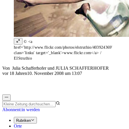
© <a
href='http://www.flickr.com/photos/elstruthio/403924369'
class='linku' target='_blank'>www.flickr.com</a> /
EIStruthio
Von
Julia Schafferhofer
und
JULIA SCHAFFERHOFER
vor 18 Jahren
10. November 2008 um 13:07
Abonnent:in werden
Rubriken
Orte