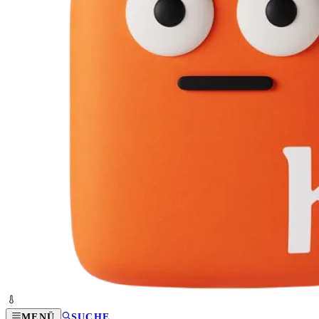
MENÜ
SUCHE