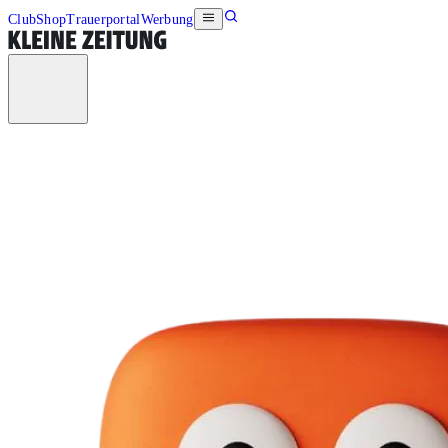
Club
Shop
Trauerportal
Werbung