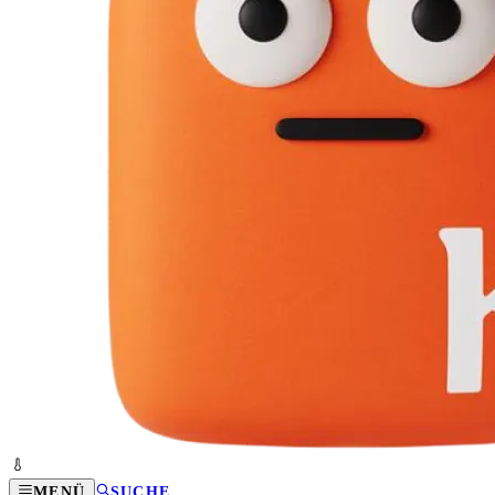
MENÜ
SUCHE