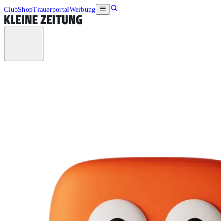
Club
Shop
Trauerportal
Werbung