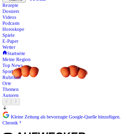
Rezepte
Dossiers
Videos
Podcasts
Horoskope
Spiele
E-Paper
Wetter
Startseite
Meine Region
Top News
Sport
Rubriken
Orte
Themen
Autoren
Kleine Zeitung als bevorzugte Google-Quelle hinzufügen.
Chronik