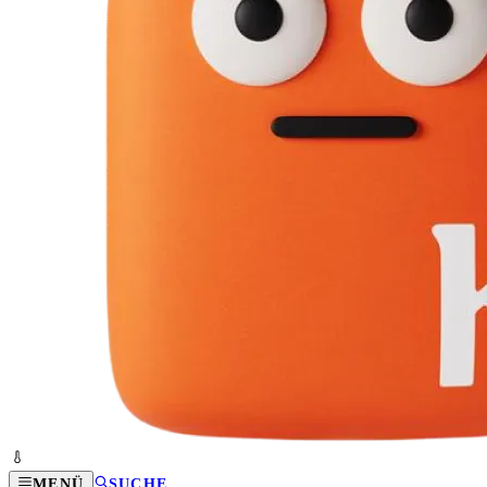
MENÜ
SUCHE