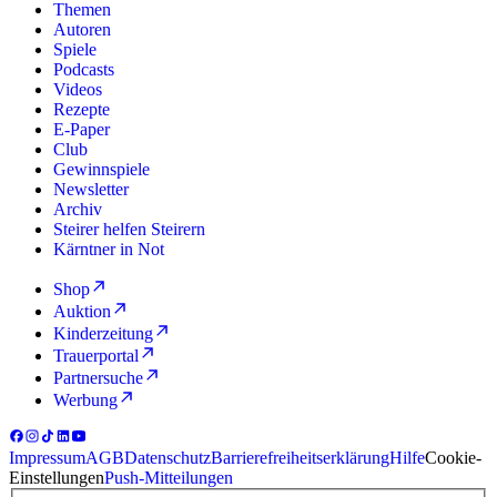
Themen
Autoren
Spiele
Podcasts
Videos
Rezepte
E-Paper
Club
Gewinnspiele
Newsletter
Archiv
Steirer helfen Steirern
Kärntner in Not
Shop
Auktion
Kinderzeitung
Trauerportal
Partnersuche
Werbung
Impressum
AGB
Datenschutz
Barrierefreiheitserklärung
Hilfe
Cookie-
Einstellungen
Push-Mitteilungen