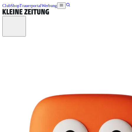
Club
Shop
Trauerportal
Werbung