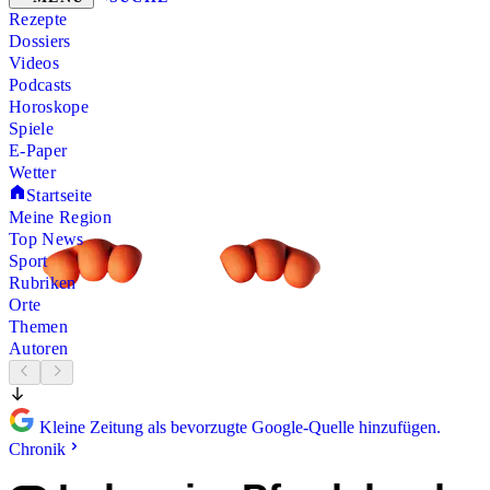
Rezepte
Dossiers
Videos
Podcasts
Horoskope
Spiele
E-Paper
Wetter
Startseite
Meine Region
Top News
Sport
Rubriken
Orte
Themen
Autoren
Kleine Zeitung als bevorzugte Google-Quelle hinzufügen.
Chronik