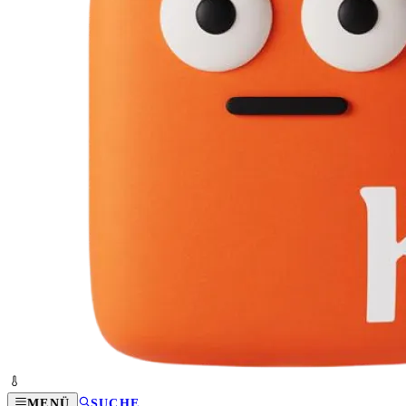
MENÜ
SUCHE