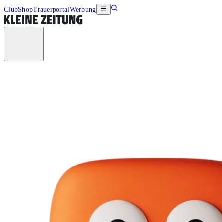
Club
Shop
Trauerportal
Werbung