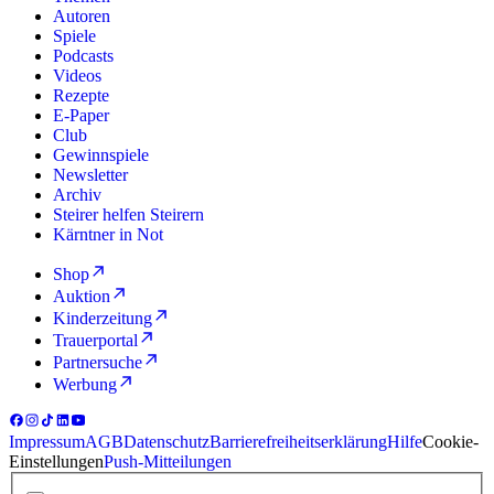
Autoren
Spiele
Podcasts
Videos
Rezepte
E-Paper
Club
Gewinnspiele
Newsletter
Archiv
Steirer helfen Steirern
Kärntner in Not
Shop
Auktion
Kinderzeitung
Trauerportal
Partnersuche
Werbung
Impressum
AGB
Datenschutz
Barrierefreiheitserklärung
Hilfe
Cookie-
Einstellungen
Push-Mitteilungen