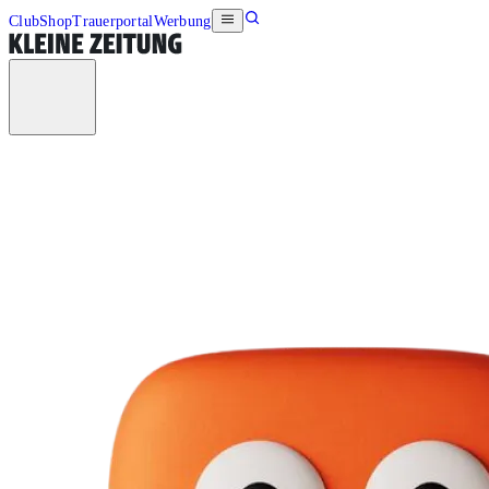
Club
Shop
Trauerportal
Werbung