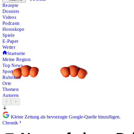
Rezepte
Dossiers
Videos
Podcasts
Horoskope
Spiele
E-Paper
Wetter
Startseite
Meine Region
Top News
Sport
Rubriken
Orte
Themen
Autoren
Kleine Zeitung als bevorzugte Google-Quelle hinzufügen.
Chronik