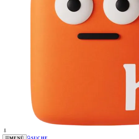
MENÜ
SUCHE