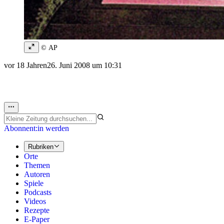
© AP
vor 18 Jahren
26. Juni 2008 um 10:31
Abonnent:in werden
Rubriken
Orte
Themen
Autoren
Spiele
Podcasts
Videos
Rezepte
E-Paper