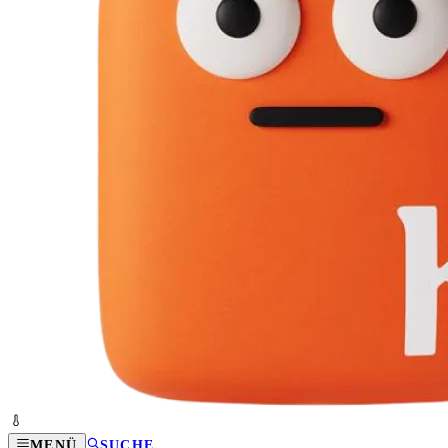
MENÜ
SUCHE