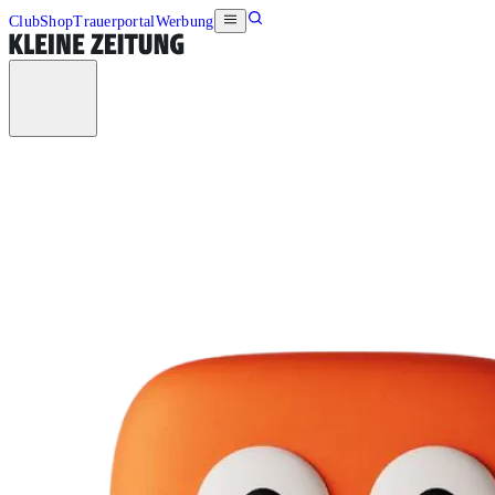
Club
Shop
Trauerportal
Werbung