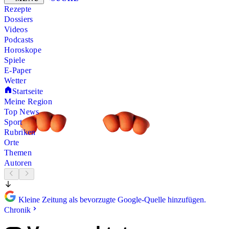
Rezepte
Dossiers
Videos
Podcasts
Horoskope
Spiele
E-Paper
Wetter
Startseite
Meine Region
Top News
Sport
Rubriken
Orte
Themen
Autoren
Kleine Zeitung als bevorzugte Google-Quelle hinzufügen.
Chronik