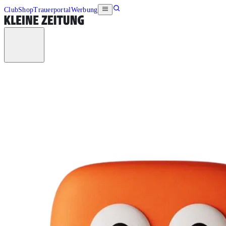
Club
Shop
Trauerportal
Werbung