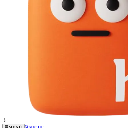
MENÜ
SUCHE