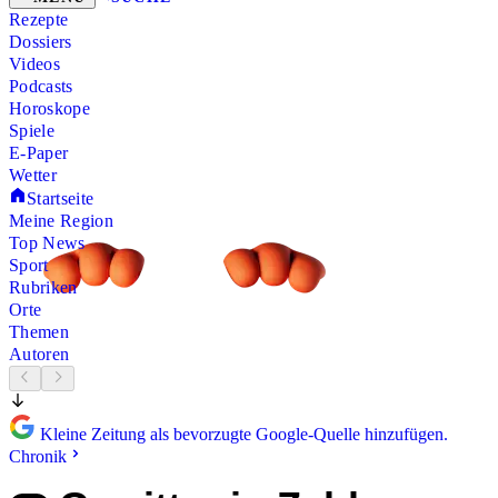
Rezepte
Dossiers
Videos
Podcasts
Horoskope
Spiele
E-Paper
Wetter
Startseite
Meine Region
Top News
Sport
Rubriken
Orte
Themen
Autoren
Kleine Zeitung als bevorzugte Google-Quelle hinzufügen.
Chronik