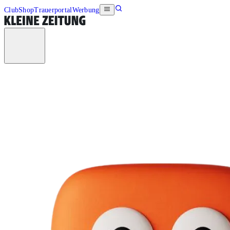
Club
Shop
Trauerportal
Werbung