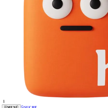
MENÜ
SUCHE