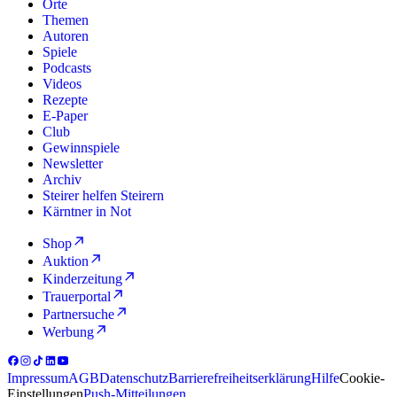
Orte
Themen
Autoren
Spiele
Podcasts
Videos
Rezepte
E-Paper
Club
Gewinnspiele
Newsletter
Archiv
Steirer helfen Steirern
Kärntner in Not
Shop
Auktion
Kinderzeitung
Trauerportal
Partnersuche
Werbung
Impressum
AGB
Datenschutz
Barrierefreiheitserklärung
Hilfe
Cookie-
Einstellungen
Push-Mitteilungen