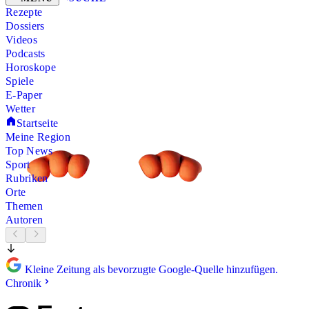
Rezepte
Dossiers
Videos
Podcasts
Horoskope
Spiele
E-Paper
Wetter
Startseite
Meine Region
Top News
Sport
Rubriken
Orte
Themen
Autoren
Kleine Zeitung als bevorzugte Google-Quelle hinzufügen.
Chronik