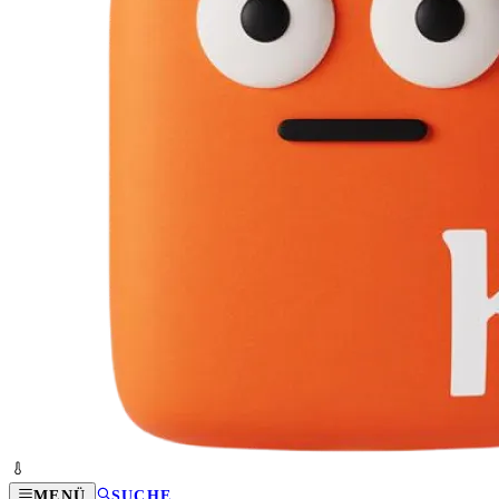
MENÜ
SUCHE