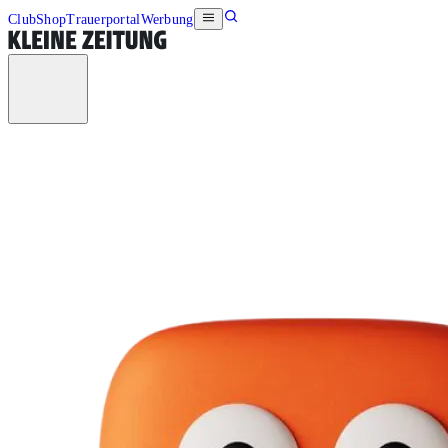
Club
Shop
Trauerportal
Werbung