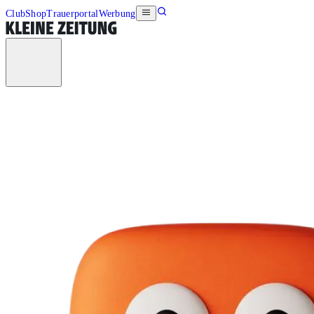
Club
Shop
Trauerportal
Werbung