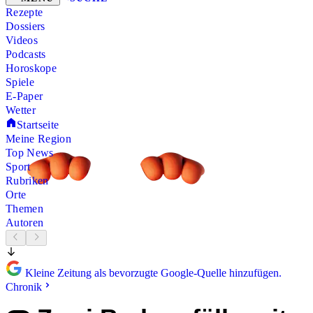
Rezepte
Dossiers
Videos
Podcasts
Horoskope
Spiele
E-Paper
Wetter
Startseite
Meine Region
Top News
Sport
Rubriken
Orte
Themen
Autoren
Kleine Zeitung als bevorzugte Google-Quelle hinzufügen.
Chronik