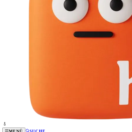
MENÜ
SUCHE