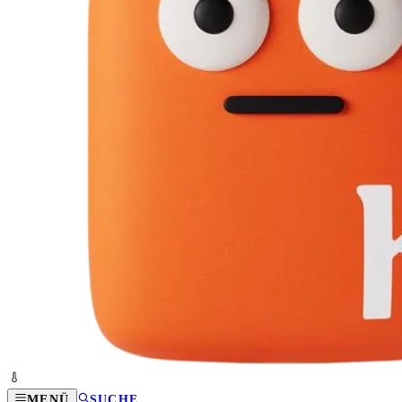
MENÜ
SUCHE