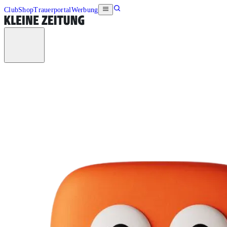
Club
Shop
Trauerportal
Werbung