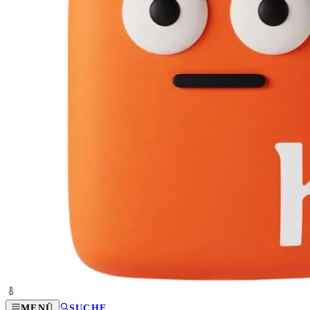
MENÜ
SUCHE