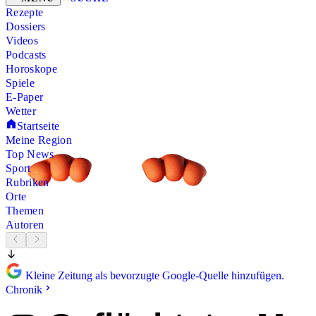
Rezepte
Dossiers
Videos
Podcasts
Horoskope
Spiele
E-Paper
Wetter
Startseite
Meine Region
Top News
Sport
Rubriken
Orte
Themen
Autoren
Kleine Zeitung als bevorzugte Google-Quelle hinzufügen.
Chronik