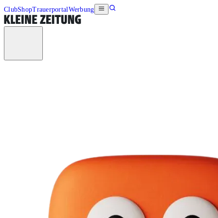
Club
Shop
Trauerportal
Werbung