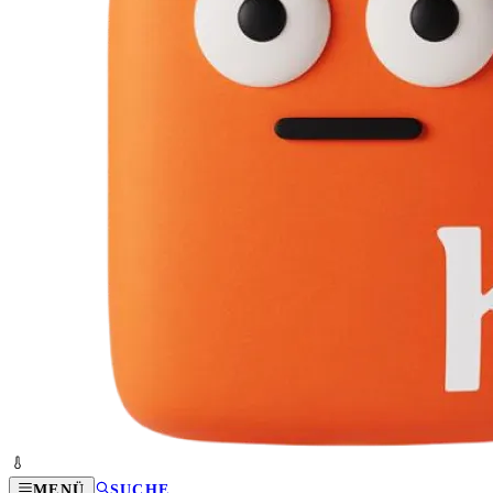
MENÜ
SUCHE