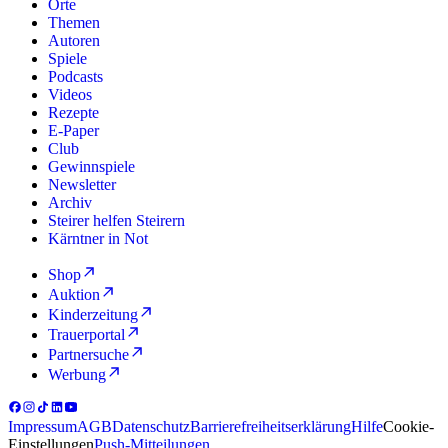
Orte
Themen
Autoren
Spiele
Podcasts
Videos
Rezepte
E-Paper
Club
Gewinnspiele
Newsletter
Archiv
Steirer helfen Steirern
Kärntner in Not
Shop
Auktion
Kinderzeitung
Trauerportal
Partnersuche
Werbung
Impressum
AGB
Datenschutz
Barrierefreiheitserklärung
Hilfe
Cookie-
Einstellungen
Push-Mitteilungen