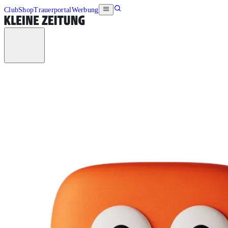
Club
Shop
Trauerportal
Werbung