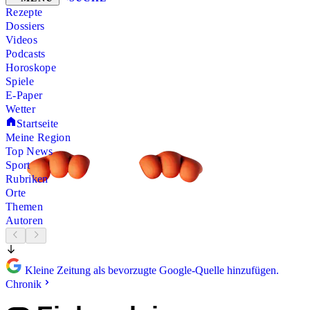
Rezepte
Dossiers
Videos
Podcasts
Horoskope
Spiele
E-Paper
Wetter
Startseite
Meine Region
Top News
Sport
Rubriken
Orte
Themen
Autoren
Kleine Zeitung als bevorzugte Google-Quelle hinzufügen.
Chronik