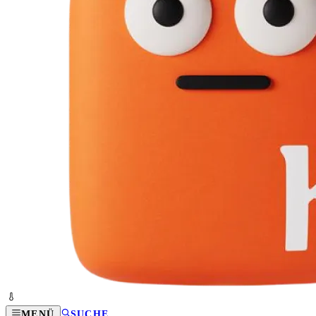
MENÜ
SUCHE