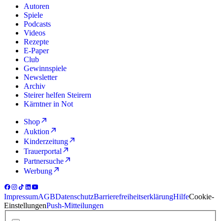
Autoren
Spiele
Podcasts
Videos
Rezepte
E-Paper
Club
Gewinnspiele
Newsletter
Archiv
Steirer helfen Steirern
Kärntner in Not
Shop
Auktion
Kinderzeitung
Trauerportal
Partnersuche
Werbung
Impressum
AGB
Datenschutz
Barrierefreiheitserklärung
Hilfe
Cookie-
Einstellungen
Push-Mitteilungen