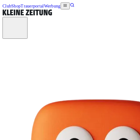
Club
Shop
Trauerportal
Werbung