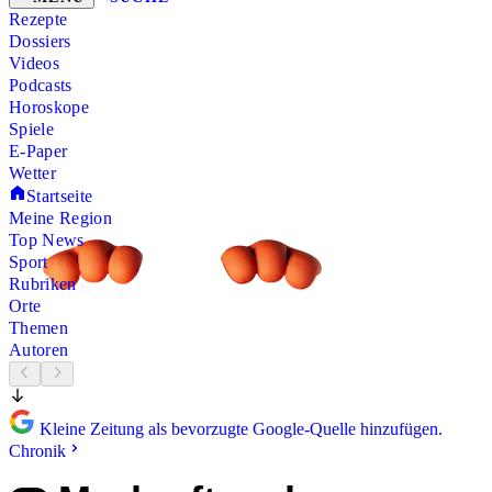
Rezepte
Dossiers
Videos
Podcasts
Horoskope
Spiele
E-Paper
Wetter
Startseite
Meine Region
Top News
Sport
Rubriken
Orte
Themen
Autoren
Kleine Zeitung als bevorzugte Google-Quelle hinzufügen.
Chronik