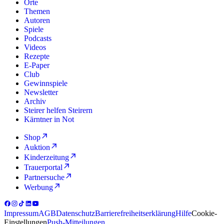
Orte
Themen
Autoren
Spiele
Podcasts
Videos
Rezepte
E-Paper
Club
Gewinnspiele
Newsletter
Archiv
Steirer helfen Steirern
Kärntner in Not
Shop
Auktion
Kinderzeitung
Trauerportal
Partnersuche
Werbung
Impressum
AGB
Datenschutz
Barrierefreiheitserklärung
Hilfe
Cookie-
Einstellungen
Push-Mitteilungen