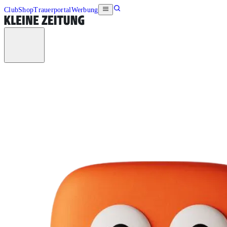
Club
Shop
Trauerportal
Werbung