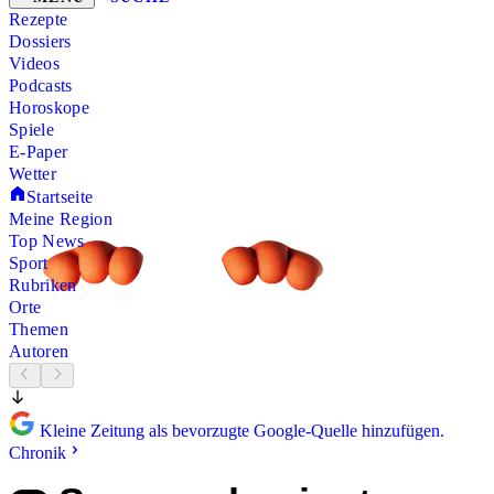
Rezepte
Dossiers
Videos
Podcasts
Horoskope
Spiele
E-Paper
Wetter
Startseite
Meine Region
Top News
Sport
Rubriken
Orte
Themen
Autoren
Kleine Zeitung als bevorzugte Google-Quelle hinzufügen.
Chronik