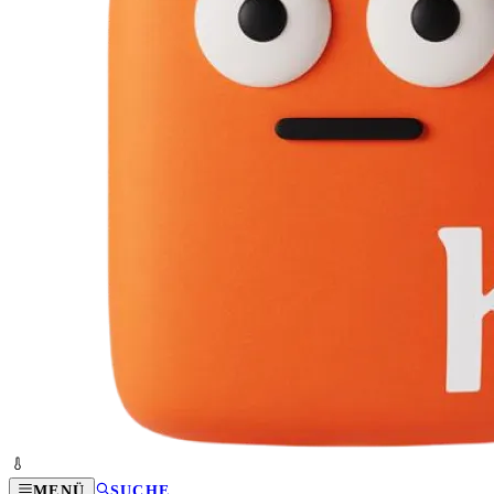
MENÜ
SUCHE