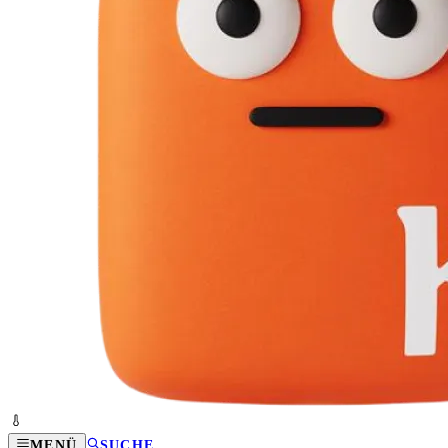
MENÜ
SUCHE