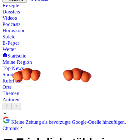
Rezepte
Dossiers
Videos
Podcasts
Horoskope
Spiele
E-Paper
Wetter
Startseite
Meine Region
Top News
Sport
Rubriken
Orte
Themen
Autoren
Kleine Zeitung als bevorzugte Google-Quelle hinzufügen.
Chronik