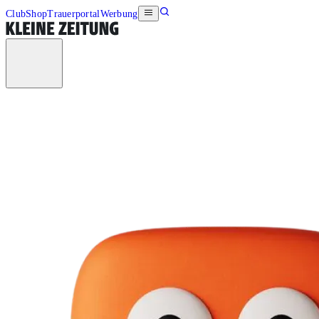
Club
Shop
Trauerportal
Werbung