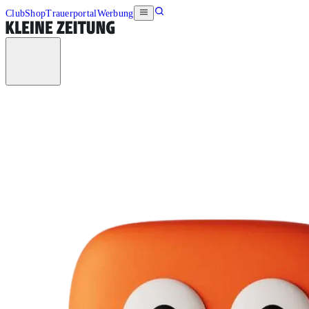
Club
Shop
Trauerportal
Werbung