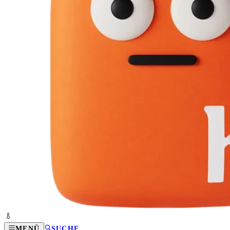
MENÜ
SUCHE