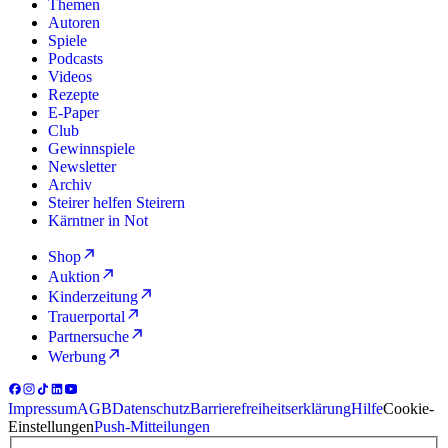
Themen
Autoren
Spiele
Podcasts
Videos
Rezepte
E-Paper
Club
Gewinnspiele
Newsletter
Archiv
Steirer helfen Steirern
Kärntner in Not
Shop
Auktion
Kinderzeitung
Trauerportal
Partnersuche
Werbung
Impressum
AGB
Datenschutz
Barrierefreiheitserklärung
Hilfe
Cookie-
Einstellungen
Push-Mitteilungen