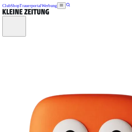
Club
Shop
Trauerportal
Werbung