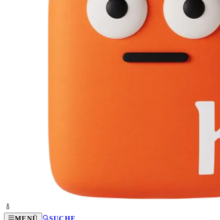
MENÜ
SUCHE