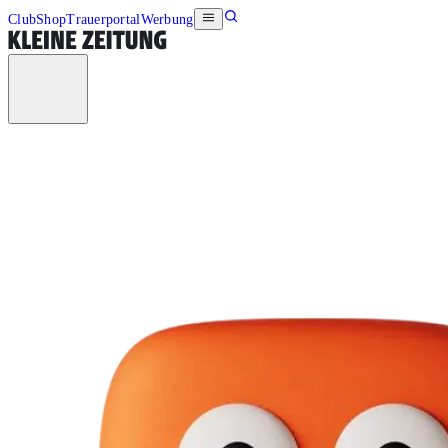
Club
Shop
Trauerportal
Werbung