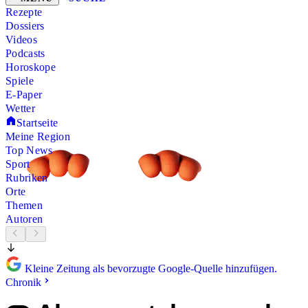
Rezepte
Dossiers
Videos
Podcasts
Horoskope
Spiele
E-Paper
Wetter
Startseite
Meine Region
Top News
Sport
Rubriken
Orte
Themen
Autoren
Kleine Zeitung als bevorzugte Google-Quelle hinzufügen.
Chronik