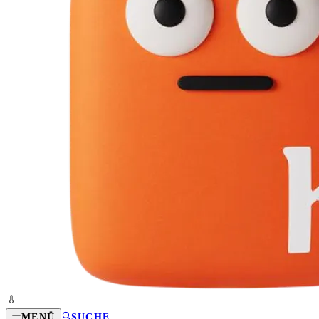
MENÜ
SUCHE