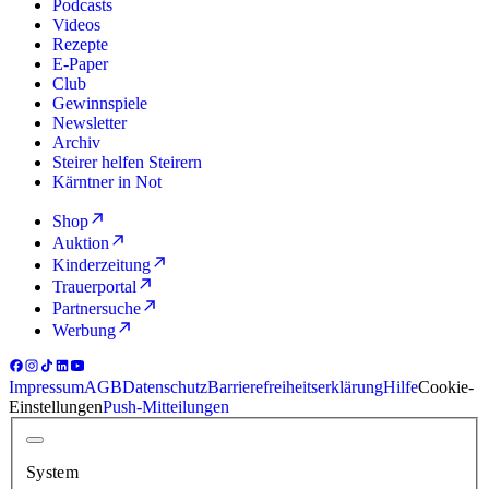
Podcasts
Videos
Rezepte
E-Paper
Club
Gewinnspiele
Newsletter
Archiv
Steirer helfen Steirern
Kärntner in Not
Shop
Auktion
Kinderzeitung
Trauerportal
Partnersuche
Werbung
Impressum
AGB
Datenschutz
Barrierefreiheitserklärung
Hilfe
Cookie-
Einstellungen
Push-Mitteilungen
System