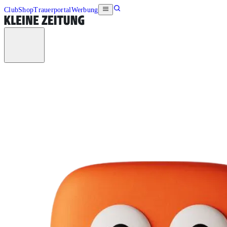
Club
Shop
Trauerportal
Werbung