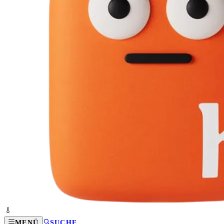
MENÜ
SUCHE