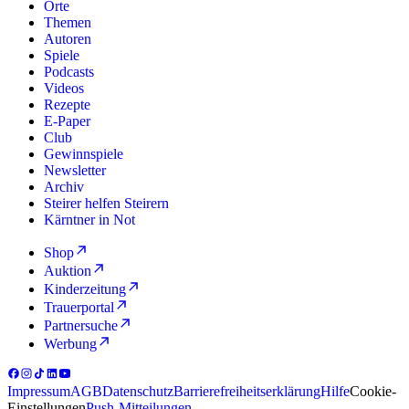
Orte
Themen
Autoren
Spiele
Podcasts
Videos
Rezepte
E-Paper
Club
Gewinnspiele
Newsletter
Archiv
Steirer helfen Steirern
Kärntner in Not
Shop
Auktion
Kinderzeitung
Trauerportal
Partnersuche
Werbung
Impressum
AGB
Datenschutz
Barrierefreiheitserklärung
Hilfe
Cookie-
Einstellungen
Push-Mitteilungen