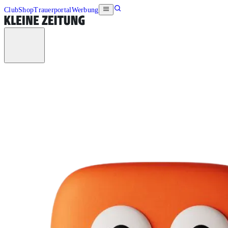
Club
Shop
Trauerportal
Werbung