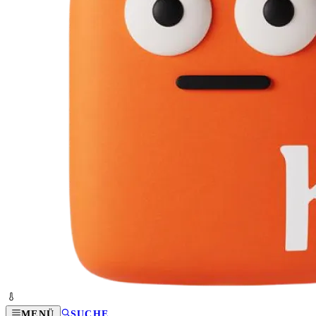
MENÜ
SUCHE