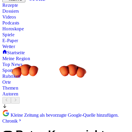
Rezepte
Dossiers
Videos
Podcasts
Horoskope
Spiele
E-Paper
Wetter
Startseite
Meine Region
Top News
Sport
Rubriken
Orte
Themen
Autoren
Kleine Zeitung als bevorzugte Google-Quelle hinzufügen.
Chronik