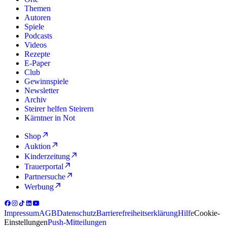
Themen
Autoren
Spiele
Podcasts
Videos
Rezepte
E-Paper
Club
Gewinnspiele
Newsletter
Archiv
Steirer helfen Steirern
Kärntner in Not
Shop
Auktion
Kinderzeitung
Trauerportal
Partnersuche
Werbung
Impressum
AGB
Datenschutz
Barrierefreiheitserklärung
Hilfe
Cookie-
Einstellungen
Push-Mitteilungen