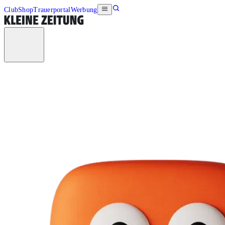
Club
Shop
Trauerportal
Werbung