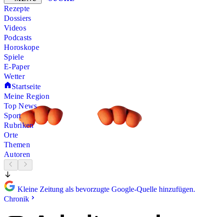
Rezepte
Dossiers
Videos
Podcasts
Horoskope
Spiele
E-Paper
Wetter
Startseite
Meine Region
Top News
Sport
Rubriken
Orte
Themen
Autoren
Kleine Zeitung als bevorzugte Google-Quelle hinzufügen.
Chronik