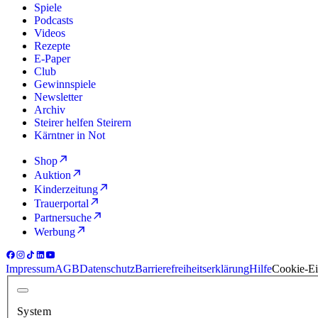
Spiele
Podcasts
Videos
Rezepte
E-Paper
Club
Gewinnspiele
Newsletter
Archiv
Steirer helfen Steirern
Kärntner in Not
Shop
Auktion
Kinderzeitung
Trauerportal
Partnersuche
Werbung
Impressum
AGB
Datenschutz
Barrierefreiheitserklärung
Hilfe
Cookie-Ei
System