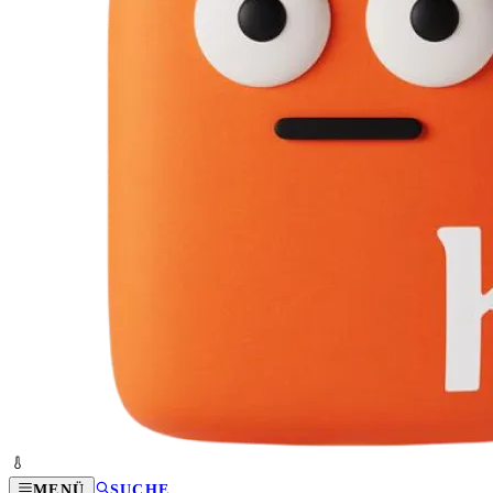
MENÜ
SUCHE