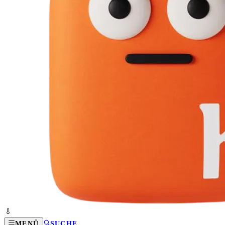
MENÜ
SUCHE