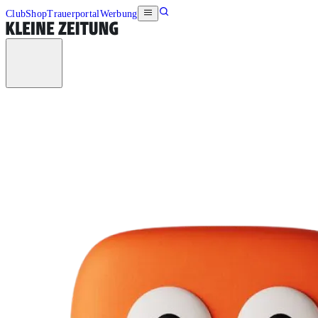
Club
Shop
Trauerportal
Werbung