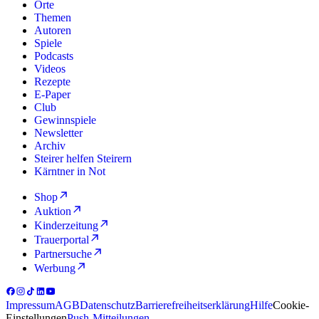
Orte
Themen
Autoren
Spiele
Podcasts
Videos
Rezepte
E-Paper
Club
Gewinnspiele
Newsletter
Archiv
Steirer helfen Steirern
Kärntner in Not
Shop
Auktion
Kinderzeitung
Trauerportal
Partnersuche
Werbung
Impressum
AGB
Datenschutz
Barrierefreiheitserklärung
Hilfe
Cookie-
Einstellungen
Push-Mitteilungen