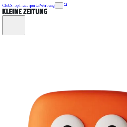
Club
Shop
Trauerportal
Werbung