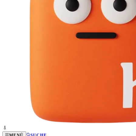
MENÜ
SUCHE