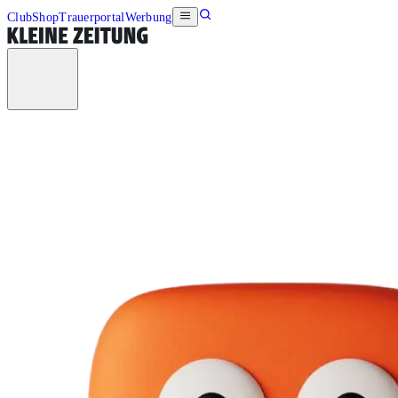
Club
Shop
Trauerportal
Werbung