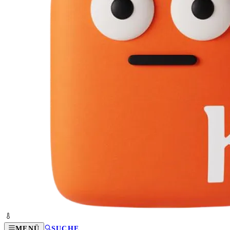
MENÜ
SUCHE