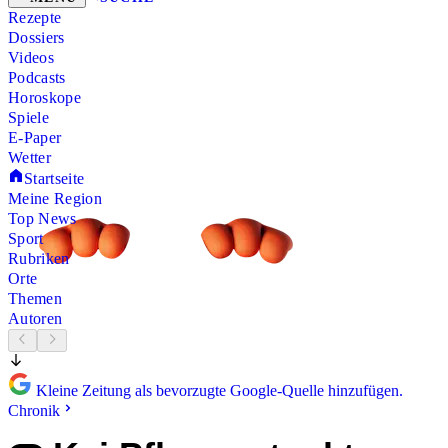
Rezepte
Dossiers
Videos
Podcasts
Horoskope
Spiele
E-Paper
Wetter
Startseite
Meine Region
Top News
Sport
Rubriken
Orte
Themen
Autoren
Kleine Zeitung als bevorzugte Google-Quelle hinzufügen.
Chronik