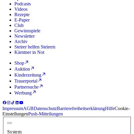
Podcasts
Videos
Rezepte
E-Paper
Club
Gewinnspiele
Newsletter
Archiv
Steirer helfen Steirern
Kärntner in Not
Shop
Auktion
Kinderzeitung
Trauerportal
Partnersuche
Werbung
Impressum
AGB
Datenschutz
Barrierefreiheitserklärung
Hilfe
Cookie-
Einstellungen
Push-Mitteilungen
System