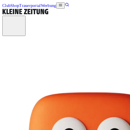
Club
Shop
Trauerportal
Werbung