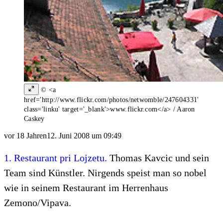
© <a
href='http://www.flickr.com/photos/netwomble/247604331'
class='linku' target='_blank'>www.flickr.com</a> / Aaron
Caskey
vor 18 Jahren
12. Juni 2008 um 09:49
1. Restaurant pri Lojzetu.
Thomas Kavcic und sein
Team sind Künstler. Nirgends speist man so nobel
wie in seinem Restaurant im Herrenhaus
Zemono/Vipava.