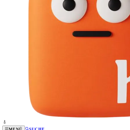
MENÜ
SUCHE