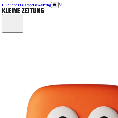
Club
Shop
Trauerportal
Werbung