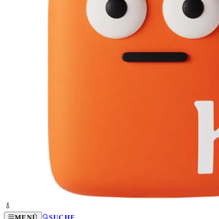
MENÜ
SUCHE