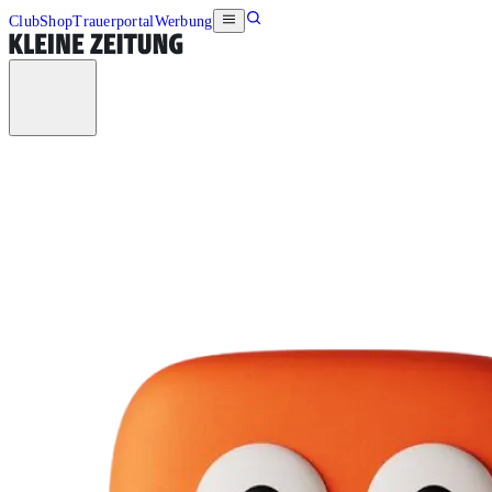
Club
Shop
Trauerportal
Werbung