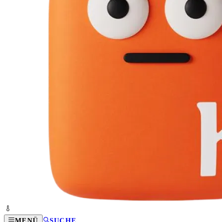
MENÜ
SUCHE