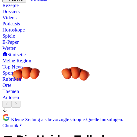
Rezepte
Dossiers
Videos
Podcasts
Horoskope
Spiele
E-Paper
Wetter
Startseite
Meine Region
Top News
Sport
Rubriken
Orte
Themen
Autoren
Kleine Zeitung als bevorzugte Google-Quelle hinzufügen.
Chronik