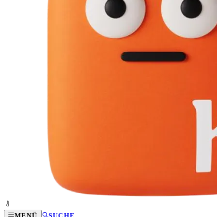
MENÜ
SUCHE