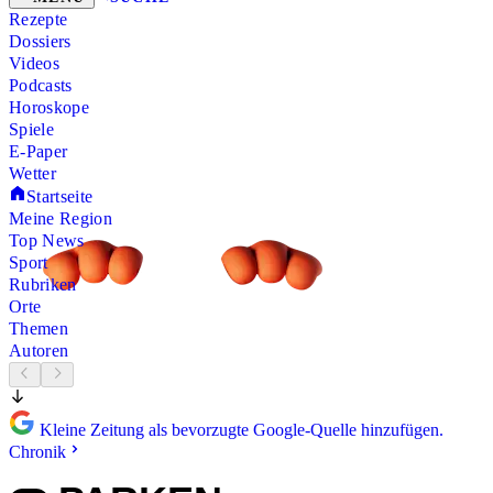
Rezepte
Dossiers
Videos
Podcasts
Horoskope
Spiele
E-Paper
Wetter
Startseite
Meine Region
Top News
Sport
Rubriken
Orte
Themen
Autoren
Kleine Zeitung als bevorzugte Google-Quelle hinzufügen.
Chronik