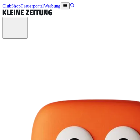
Club
Shop
Trauerportal
Werbung