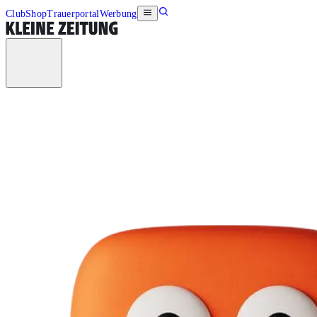
Club
Shop
Trauerportal
Werbung