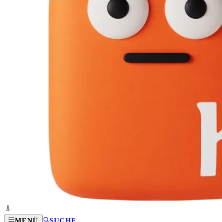
MENÜ
SUCHE